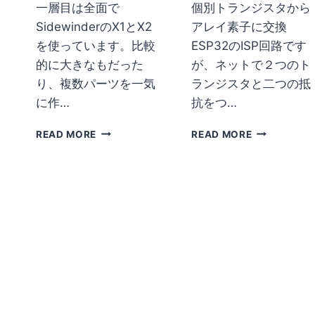
一層目は全面で
個別トランジスタから
SidewinderのX1とX2
アレイ素子に交換
を使っています。比較
ESP32のISP回路です
的に大きなもだった
が、ネットで２つのト
り、複数パーツを一気
ランジスタと二つの抵
に作…
抗をつ…
【３
【ESP32
READ MORE
READ MORE
D
の
プ
ISP
リ
回
ン
路
タ
改
の
良】
使
い
方
（１）】