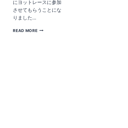
にヨットレースに参加
させてもらうことにな
りました…
眼
READ MORE
鏡
の
透
過
率