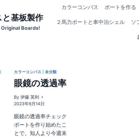
カラーコンパス
ボートを作る
スと基板製作
２馬力ボートと車中泊シェル
ソ
Original Boards!
類
カラーコンパス
|
未分類
眼鏡の透過率
By
伊藤 英利
2023年6月14日
眼鏡の透過率チェック
ボートを作り始めたこ
とで、知人より今週末