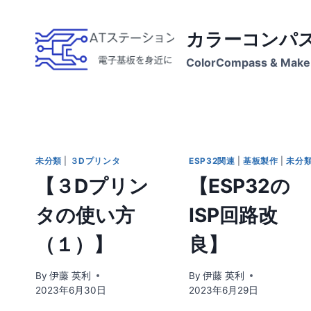
Skip
to
カラーコンパ
content
ColorCompass & Make 
未分類
|
３Dプリンタ
ESP32関連
|
基板製作
|
未分
【３Dプリン
【ESP32の
タの使い方
ISP回路改
（１）】
良】
By
伊藤 英利
By
伊藤 英利
2023年6月30日
2023年6月29日