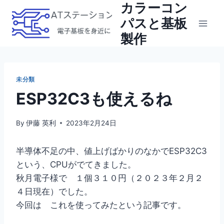
カラーコン
Skip
to
パスと基板
content
製作
未分類
ESP32C3も使えるね
By
伊藤 英利
2023年2月24日
半導体不足の中、値上げばかりのなかでESP32C3
という、CPUがでてきました。
秋月電子様で １個３１０円（２０２３年２月２
４日現在）でした。
今回は これを使ってみたという記事です。